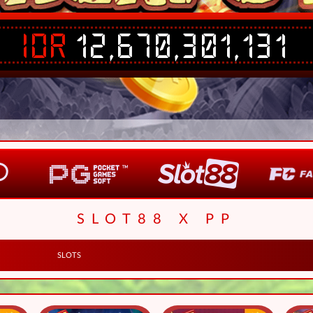
IDR
12,670,301,302
SLOT88 X PP
SLOTS