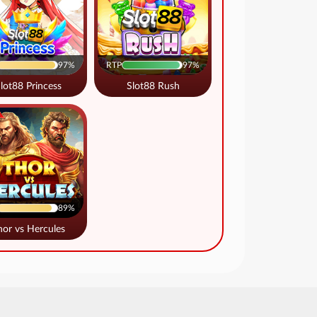
RTP
97%
lot88 Princess
Slot88 Rush
hor vs Hercules