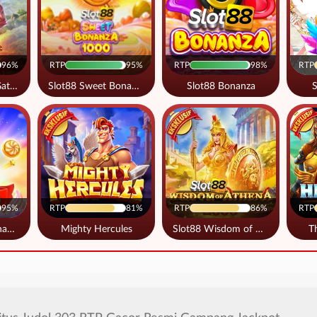
RTP
95%
RTP
98%
RTP
Slot88 Gates of Gatot Kaca 1000
Slot88 Sweet Bonanza 1000
Slot88 Bonanza
S
RTP
RTP
RTP
Slot88 Sweet Bonanza Super Scatter
Mighty Hercules
Slot88 Wisdom of Athena 1000
T