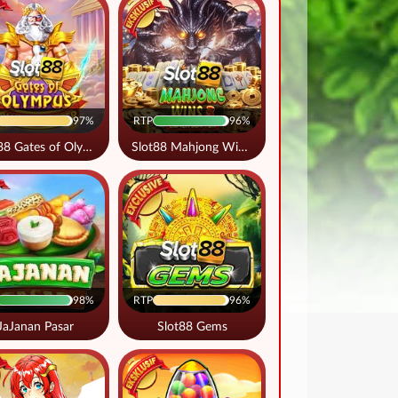
RTP
96%
Slot88 Gates of Olympus Super Scatter
Slot88 Mahjong Wins 3 Black Scatter
98%
RTP
JaJanan Pasar
Slot88 Gems