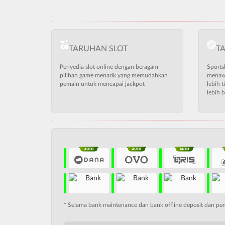
TARUHAN SLOT
T
Penyedia slot online dengan beragam
Sports
pilihan game menarik yang memudahkan
menawa
pemain untuk mencapai jackpot
lebih 
lebih 
* Selama bank maintenance dan bank offline deposit dan pen