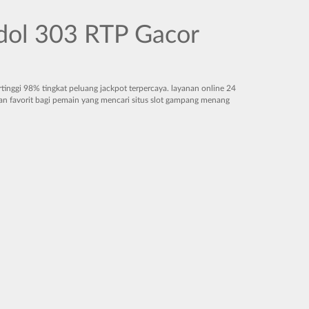
udol 303 RTP Gacor
inggi 98% tingkat peluang jackpot terpercaya. layanan online 24
an favorit bagi pemain yang mencari situs slot gampang menang