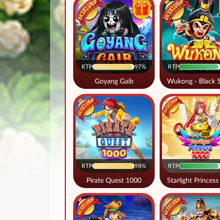
RTP
RTP
Goyang Gaib
RTP
RTP
Pirate Quest 1000