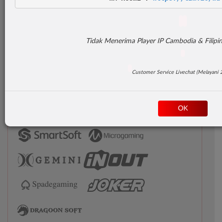
Tidak Menerima Player IP Cambodia & Filipin
Customer Service Livechat
(Melayani 
Crash Game
OK