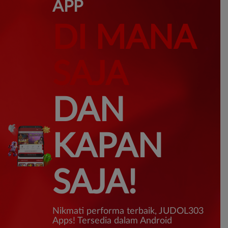
APP
DI MANA
SAJA
DAN
KAPAN
SAJA!
Nikmati performa terbaik, JUDOL303
Apps! Tersedia dalam Android