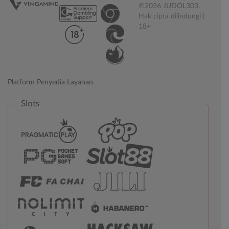
©2026 JUDOL303.
Hak cipta dilindungi |
18+
Platform Penyedia Layanan
Slots