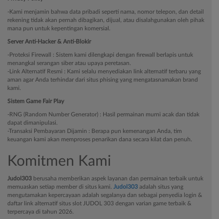
-Kami menjamin bahwa data pribadi seperti nama, nomor telepon, dan detail
rekening tidak akan pernah dibagikan, dijual, atau disalahgunakan oleh pihak
mana pun untuk kepentingan komersial.
Server Anti-Hacker & Anti-Blokir
-Proteksi Firewall : Sistem kami dilengkapi dengan firewall berlapis untuk
menangkal serangan siber atau upaya peretasan.
-Link Alternatif Resmi : Kami selalu menyediakan link alternatif terbaru yang
aman agar Anda terhindar dari situs phising yang mengatasnamakan brand
kami.
Sistem Game Fair Play
-RNG (Random Number Generator) : Hasil permainan murni acak dan tidak
dapat dimanipulasi.
-Transaksi Pembayaran Dijamin : Berapa pun kemenangan Anda, tim
keuangan kami akan memproses penarikan dana secara kilat dan penuh.
Komitmen Kami
Judol303
berusaha memberikan aspek layanan dan permainan terbaik untuk
memuaskan setiap member di situs kami.
Judol303
adalah situs yang
mengutamakan kepercayaan adalah segalanya dan sebagai penyedia login &
daftar link alternatif situs slot JUDOL 303 dengan varian game terbaik &
terpercaya di tahun 2026.