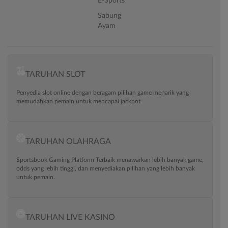
E-Sports
Sabung
Ayam
TARUHAN SLOT
Penyedia slot online dengan beragam pilihan game menarik yang
memudahkan pemain untuk mencapai jackpot
TARUHAN OLAHRAGA
Sportsbook Gaming Platform Terbaik menawarkan lebih banyak game,
odds yang lebih tinggi, dan menyediakan pilihan yang lebih banyak
untuk pemain.
TARUHAN LIVE KASINO