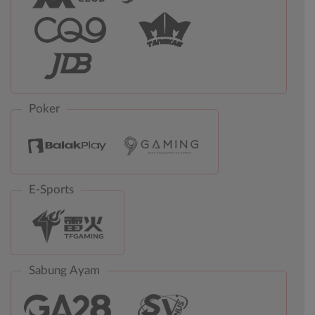
Poker
E-Sports
Sabung Ayam