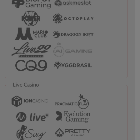
Live Casino