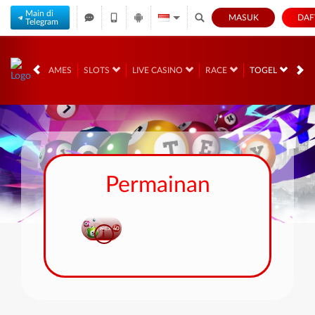
Main di
MASUK
DAF
Telegram
HOT GAMES
SLOTS
LIVE CASINO
RACE
TOGEL
OL
Permainan
i