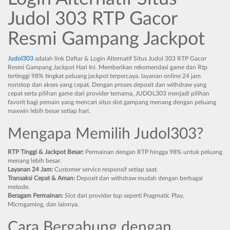
Judol 303 RTP Gacor
Resmi Gampang Jackpot
Judol303
adalah link Daftar & Login Alternatif Situs Judol 303 RTP Gacor
Resmi Gampang Jackpot Hari Ini. Memberikan rekomendasi game dan Rtp
tertinggi 98% tingkat peluang jackpot terpercaya. layanan online 24 jam
nonstop dan akses yang cepat. Dengan proses deposit dan withdraw yang
cepat serta pilihan game dari provider ternama, JUDOL303 menjadi pilihan
favorit bagi pemain yang mencari situs slot gampang menang dengan peluang
maxwin lebih besar setiap hari.
Mengapa Memilih Judol303?
RTP Tinggi & Jackpot Besar:
Permainan dengan RTP hingga 98% untuk peluang
menang lebih besar.
Layanan 24 Jam:
Customer service responsif setiap saat.
Transaksi Cepat & Aman:
Deposit dan withdraw mudah dengan berbagai
metode.
Beragam Permainan:
Slot dari provider top seperti Pragmatic Play,
Microgaming, dan lainnya.
Cara Bergabung dengan