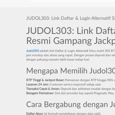
JUDOL303: Link Daftar & Login Alternatif 
JUDOL303: Link Daftar
Resmi Gampang Jack
Judol303
adalah link Daftar & Login Alternatif Situs Judol 303 
jam nonstop dan akses yang cepat. Dengan proses deposit dan wi
dengan peluang maxwin lebih besar setiap hari.
Mengapa Memilih Judol3
RTP Tinggi & Jackpot Besar:
Permainan dengan RTP hingga 98% un
Layanan 24 Jam:
Customer service responsif setiap saat.
Transaksi Cepat & Aman:
Deposit dan withdraw mudah dengan be
Beragam Permainan:
Slot dari provider top seperti Pragmatic Play
Cara Bergabung dengan J
Daftar Akun:
Isi formulir pendaftaran dengan data valid.