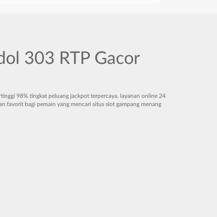
udol 303 RTP Gacor
inggi 98% tingkat peluang jackpot terpercaya. layanan online 24
an favorit bagi pemain yang mencari situs slot gampang menang