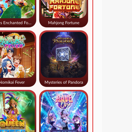
Lulu's Enchanted Forest
Mahjong Fortune
Nomikai Fever
Mysteries of Pandora