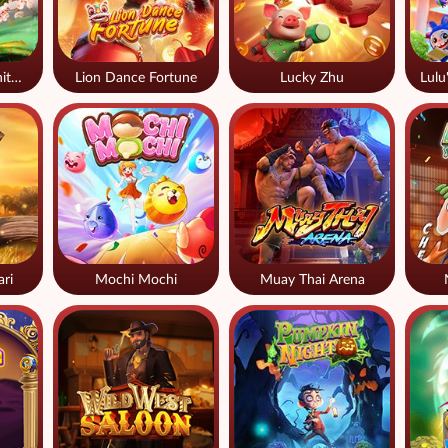
Legend of the White and Green Snake
Lion Dance Fortune
Lucky Zhu
ri
Mochi Mochi
Muay Thai Arena