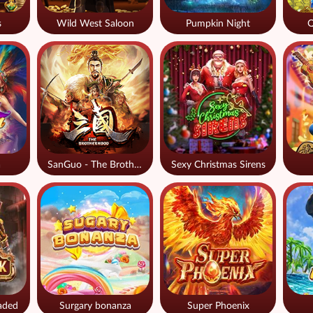
s
Wild West Saloon
Pumpkin Night
Q
a
SanGuo - The Brotherhood
Sexy Christmas Sirens
aded
Surgary bonanza
Super Phoenix