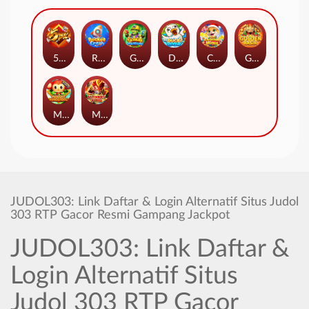
5PK
Rocket Crash
Goblin Treasure
Duck River
Christmas Mines
GOLDEN BASIN
Monkey Thunderbolt
Monkey King
JUDOL303: Link Daftar & Login Alternatif Situs Judol
303 RTP Gacor Resmi Gampang Jackpot
JUDOL303: Link Daftar &
Login Alternatif Situs
Judol 303 RTP Gacor