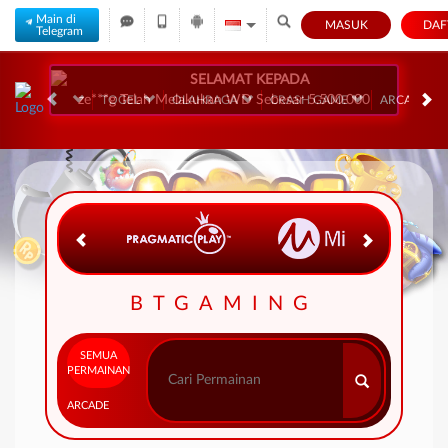
Main di
MASUK
DAF
Telegram
NO
RACE
TOGEL
OLAHRAGA
CRASH GAME
ARCADE
BTGAMING
SEMUA
PERMAINAN
ARCADE