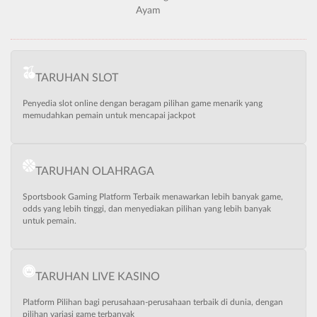
Ayam
TARUHAN SLOT
Penyedia slot online dengan beragam pilihan game menarik yang
memudahkan pemain untuk mencapai jackpot
TARUHAN OLAHRAGA
Sportsbook Gaming Platform Terbaik menawarkan lebih banyak game,
odds yang lebih tinggi, dan menyediakan pilihan yang lebih banyak
untuk pemain.
TARUHAN LIVE KASINO
Platform Pilihan bagi perusahaan-perusahaan terbaik di dunia, dengan
pilihan variasi game terbanyak