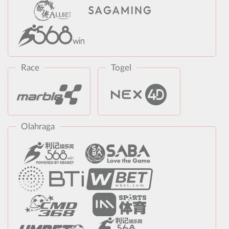
Race
Togel
Olahraga