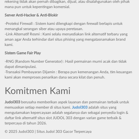
rekening tidak akan pernah dibagikan, dijual, atau disalahgunakan oleh pihak
mana pun untuk kepentingan komersial.
Server Anti-Hacker & Anti-Blokir
-Proteksi Firewall : Sistem kami dilengkapi dengan firewall berlapis untuk
menangkal serangan siber atau upaya peretasan.
-Link Alternatif Resmi : Kami selalu menyediakan link alternatif terbaru yang
aman agar Anda terhindar dari situs phising yang mengatasnamakan brand
kami.
Sistem Game Fair Play
-RNG (Random Number Generator) : Hasil permainan murni acak dan tidak
dapat dimanipulasi.
-Transaksi Pembayaran Dijamin : Berapa pun kemenangan Anda, tim keuangan
kami akan memproses penarikan dana secara kilat dan penuh.
Komitmen Kami
Judol303
berusaha memberikan aspek layanan dan permainan terbaik untuk
memuaskan setiap member di situs kami.
Judol303
adalah situs yang
mengutamakan kepercayaan adalah segalanya dan sebagai penyedia login &
daftar link alternatif situs slot JUDOL 303 dengan varian game terbaik &
terpercaya di tahun 2026.
© 2025 Judol303 | Situs Judol 303 Gacor Terpercaya