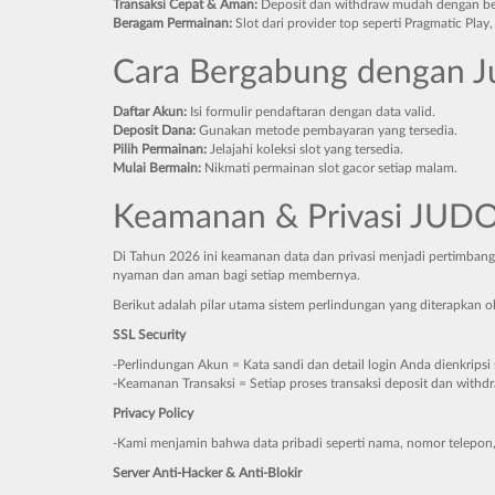
Transaksi Cepat & Aman:
Deposit dan withdraw mudah dengan be
Beragam Permainan:
Slot dari provider top seperti Pragmatic Play
Cara Bergabung dengan J
Daftar Akun:
Isi formulir pendaftaran dengan data valid.
Deposit Dana:
Gunakan metode pembayaran yang tersedia.
Pilih Permainan:
Jelajahi koleksi slot yang tersedia.
Mulai Bermain:
Nikmati permainan slot gacor setiap malam.
Keamanan & Privasi JUD
Di Tahun 2026 ini keamanan data dan privasi menjadi pertimba
nyaman dan aman bagi setiap membernya.
Berikut adalah pilar utama sistem perlindungan yang diterapka
SSL Security
-Perlindungan Akun = Kata sandi dan detail login Anda dienkripsi 
-Keamanan Transaksi = Setiap proses transaksi deposit dan withd
Privacy Policy
-Kami menjamin bahwa data pribadi seperti nama, nomor telepon, 
Server Anti-Hacker & Anti-Blokir