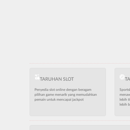
TARUHAN SLOT
T
Penyedia slot online dengan beragam
Sports
pilihan game menarik yang memudahkan
menawa
pemain untuk mencapai jackpot
lebih 
lebih 