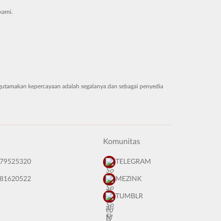
kami.
gutamakan kepercayaan adalah segalanya dan sebagai penyedia
Komunitas
79525320
TELEGRAM
81620522
MEZINK
TUMBLR