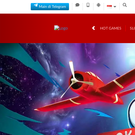
Main di Telegram
HOT GAMES
SL