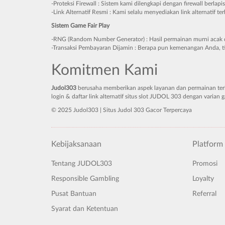
-Proteksi Firewall : Sistem kami dilengkapi dengan firewall berla
-Link Alternatif Resmi : Kami selalu menyediakan link alternatif
Sistem Game Fair Play
-RNG (Random Number Generator) : Hasil permainan murni acak d
-Transaksi Pembayaran Dijamin : Berapa pun kemenangan Anda, t
Komitmen Kami
Judol303
berusaha memberikan aspek layanan dan permainan ter
login & daftar link alternatif situs slot JUDOL 303 dengan varian
© 2025 Judol303 | Situs Judol 303 Gacor Terpercaya
Kebijaksanaan
Platform
Tentang JUDOL303
Promosi
Responsible Gambling
Loyalty
Pusat Bantuan
Referral
Syarat dan Ketentuan