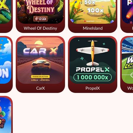
Wheel Of Destiny
MineIsland
CarX
PropelX
Wo