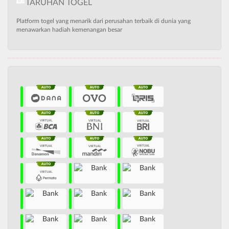
TARUHAN TOGEL
Platform togel yang menarik dari perusahan terbaik di dunia yang
menawarkan hadiah kemenangan besar