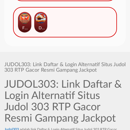
Flying Phoenix
Dragon or Crash
JUDOL303: Link Daftar & Login Alternatif Situs Judol
303 RTP Gacor Resmi Gampang Jackpot
JUDOL303: Link Daftar &
Login Alternatif Situs
Judol 303 RTP Gacor
Resmi Gampang Jackpot
Judol303
adalah link Daftar & Login Alternatif Situs Judol 303 RTP Gacor