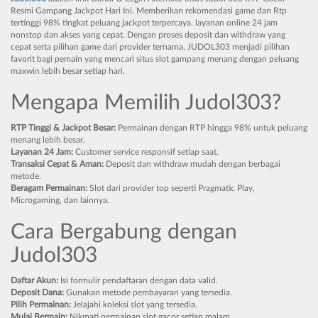
Resmi Gampang Jackpot Hari Ini. Memberikan rekomendasi game dan Rtp
tertinggi 98% tingkat peluang jackpot terpercaya. layanan online 24 jam
nonstop dan akses yang cepat. Dengan proses deposit dan withdraw yang
cepat serta pilihan game dari provider ternama, JUDOL303 menjadi pilihan
favorit bagi pemain yang mencari situs slot gampang menang dengan peluang
maxwin lebih besar setiap hari.
Mengapa Memilih Judol303?
RTP Tinggi & Jackpot Besar:
Permainan dengan RTP hingga 98% untuk peluang
menang lebih besar.
Layanan 24 Jam:
Customer service responsif setiap saat.
Transaksi Cepat & Aman:
Deposit dan withdraw mudah dengan berbagai
metode.
Beragam Permainan:
Slot dari provider top seperti Pragmatic Play,
Microgaming, dan lainnya.
Cara Bergabung dengan
Judol303
Daftar Akun:
Isi formulir pendaftaran dengan data valid.
Deposit Dana:
Gunakan metode pembayaran yang tersedia.
Pilih Permainan:
Jelajahi koleksi slot yang tersedia.
Mulai Bermain:
Nikmati permainan slot gacor setiap malam.