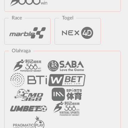
Race
Togel
Olahraga