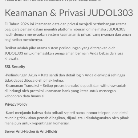
Keamanan & Privasi JUDOL303
Di Tahun 2026 ini keamanan data dan privasi menjadi pertimbangan utama
bagi para pemain dalam memilih platform hiburan online maka JUDOL303
hadir dengan menerapkan system keamanan & privasi yang nyaman dan aman
bagi setiap membernya.
Berikut adalah pilar utama sistem perlindungan yang diterapkan oleh
JUDOL303 untuk memastikan pengalaman bermain Anda bebas dari rasa
khawatir.
SSL Security
-Perlindungan Akun = Kata sandi dan detail login Anda dienkripsi sehingga
tidak dapat dibaca oleh pihak ketiga.
-Keamanan Transaksi = Setiap proses transaksi deposit dan withdraw sudah
dilindungi oleh protokol keamanan bank yang ketat untuk mencegah
kebocoran data finansial.
Privacy Policy
-Kami menjamin bahwa data pribadi seperti nama, nomor telepon, dan detail
rekening tidak akan pernah dibagikan, dijual, atau disalahgunakan oleh pihak
mana pun untuk kepentingan komersial.
Server Anti-Hacker & Anti-Blokir