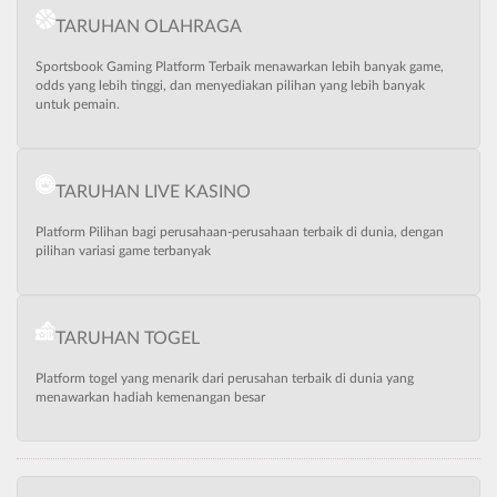
TARUHAN OLAHRAGA
Sportsbook Gaming Platform Terbaik menawarkan lebih banyak game,
odds yang lebih tinggi, dan menyediakan pilihan yang lebih banyak
untuk pemain.
TARUHAN LIVE KASINO
Platform Pilihan bagi perusahaan-perusahaan terbaik di dunia, dengan
pilihan variasi game terbanyak
TARUHAN TOGEL
Platform togel yang menarik dari perusahan terbaik di dunia yang
menawarkan hadiah kemenangan besar