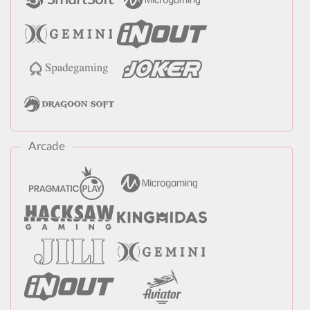
Arcade