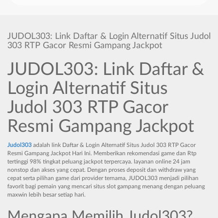
JUDOL303: Link Daftar & Login Alternatif Situs Judol
303 RTP Gacor Resmi Gampang Jackpot
JUDOL303: Link Daftar &
Login Alternatif Situs
Judol 303 RTP Gacor
Resmi Gampang Jackpot
Judol303
adalah link Daftar & Login Alternatif Situs Judol 303 RTP Gacor
Resmi Gampang Jackpot Hari Ini. Memberikan rekomendasi game dan Rtp
tertinggi 98% tingkat peluang jackpot terpercaya. layanan online 24 jam
nonstop dan akses yang cepat. Dengan proses deposit dan withdraw yang
cepat serta pilihan game dari provider ternama, JUDOL303 menjadi pilihan
favorit bagi pemain yang mencari situs slot gampang menang dengan peluang
maxwin lebih besar setiap hari.
Mengapa Memilih Judol303?