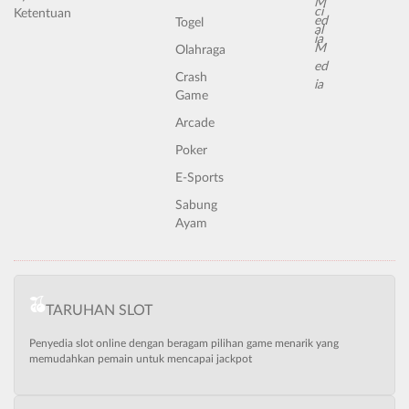
Ketentuan
Togel
Olahraga
Crash
Game
Arcade
Poker
E-Sports
Sabung
Ayam
TARUHAN SLOT
Penyedia slot online dengan beragam pilihan game menarik yang
memudahkan pemain untuk mencapai jackpot