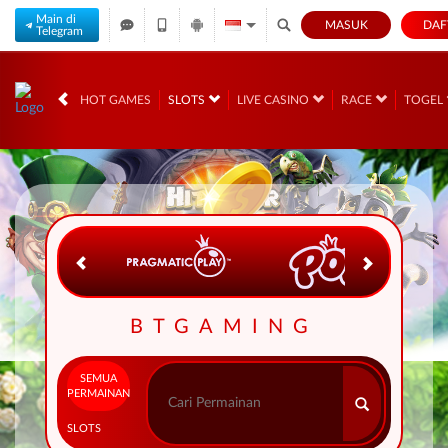
Main di
MASUK
DAF
Telegram
IDR
12,675,027,
HOT GAMES
SLOTS
LIVE CASINO
RACE
TOGEL
BTGAMING
SEMUA
PERMAINAN
SLOTS