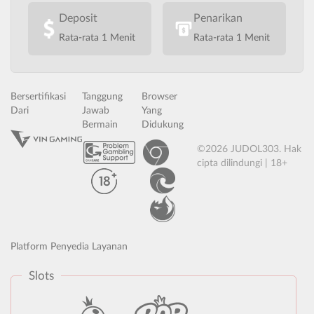
Deposit
Penarikan
Rata-rata 1 Menit
Rata-rata 1 Menit
Bersertifikasi
Tanggung
Browser
Dari
Jawab
Yang
Bermain
Didukung
©2026 JUDOL303. Hak
cipta dilindungi | 18+
Platform Penyedia Layanan
Slots