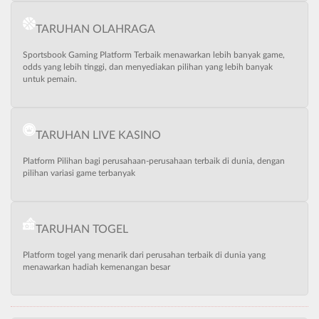
TARUHAN OLAHRAGA
Sportsbook Gaming Platform Terbaik menawarkan lebih banyak game,
odds yang lebih tinggi, dan menyediakan pilihan yang lebih banyak
untuk pemain.
TARUHAN LIVE KASINO
Platform Pilihan bagi perusahaan-perusahaan terbaik di dunia, dengan
pilihan variasi game terbanyak
TARUHAN TOGEL
Platform togel yang menarik dari perusahan terbaik di dunia yang
menawarkan hadiah kemenangan besar