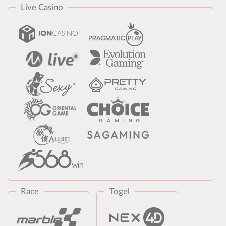
Live Casino
Race
Togel