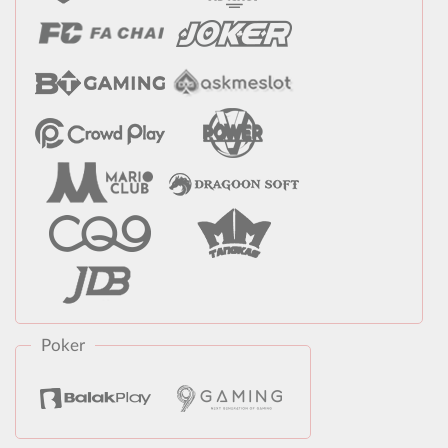
Poker