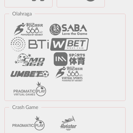
Olahraga
Crash Game