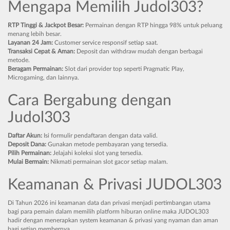
Mengapa Memilih Judol303?
RTP Tinggi & Jackpot Besar:
Permainan dengan RTP hingga 98% untuk peluang
menang lebih besar.
Layanan 24 Jam:
Customer service responsif setiap saat.
Transaksi Cepat & Aman:
Deposit dan withdraw mudah dengan berbagai
metode.
Beragam Permainan:
Slot dari provider top seperti Pragmatic Play,
Microgaming, dan lainnya.
Cara Bergabung dengan
Judol303
Daftar Akun:
Isi formulir pendaftaran dengan data valid.
Deposit Dana:
Gunakan metode pembayaran yang tersedia.
Pilih Permainan:
Jelajahi koleksi slot yang tersedia.
Mulai Bermain:
Nikmati permainan slot gacor setiap malam.
Keamanan & Privasi JUDOL303
Di Tahun 2026 ini keamanan data dan privasi menjadi pertimbangan utama
bagi para pemain dalam memilih platform hiburan online maka JUDOL303
hadir dengan menerapkan system keamanan & privasi yang nyaman dan aman
bagi setiap membernya.