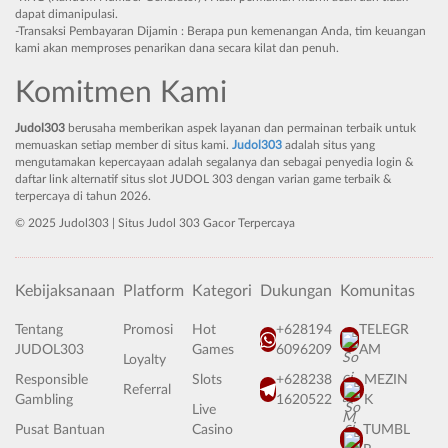
dapat dimanipulasi.
-Transaksi Pembayaran Dijamin : Berapa pun kemenangan Anda, tim keuangan
kami akan memproses penarikan dana secara kilat dan penuh.
Komitmen Kami
Judol303
berusaha memberikan aspek layanan dan permainan terbaik untuk
memuaskan setiap member di situs kami.
Judol303
adalah situs yang
mengutamakan kepercayaan adalah segalanya dan sebagai penyedia login &
daftar link alternatif situs slot JUDOL 303 dengan varian game terbaik &
terpercaya di tahun 2026.
© 2025 Judol303 | Situs Judol 303 Gacor Terpercaya
Kebijaksanaan
Platform
Kategori
Dukungan
Komunitas
Tentang
Promosi
Hot
+628194
TELEGR
JUDOL303
Games
6096209
AM
Loyalty
Responsible
Slots
+628238
MEZIN
Referral
Gambling
1620522
K
Live
Pusat Bantuan
Casino
TUMBL