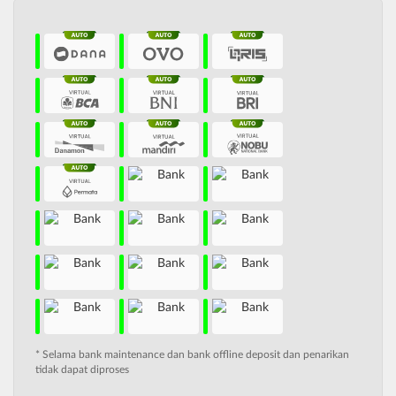
* Selama bank maintenance dan bank offline deposit dan penarikan
tidak dapat diproses