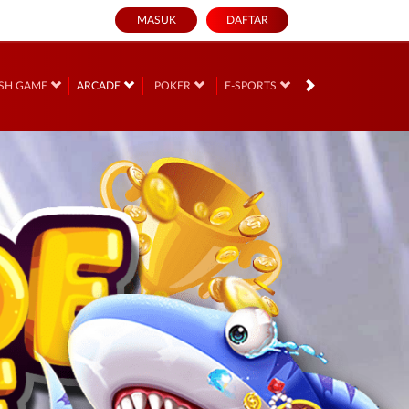
MASUK
DAFTAR
SH GAME
ARCADE
POKER
E-SPORTS
SABUNG AYAM