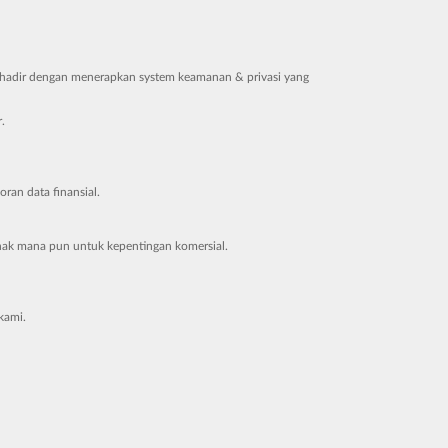
 hadir dengan menerapkan system keamanan & privasi yang
.
ran data finansial.
ihak mana pun untuk kepentingan komersial.
kami.