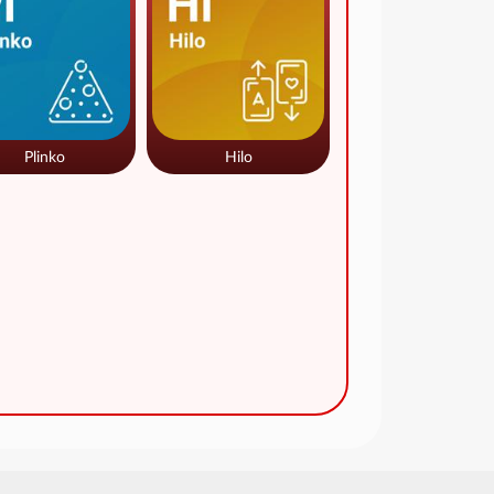
Plinko
Hilo