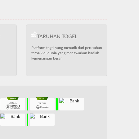
O
TARUHAN TOGEL
Platform togel yang menarik dari perusahan
terbaik di dunia yang menawarkan hadiah
kemenangan besar