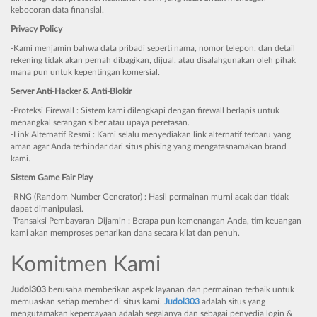
kebocoran data finansial.
Privacy Policy
-Kami menjamin bahwa data pribadi seperti nama, nomor telepon, dan detail
rekening tidak akan pernah dibagikan, dijual, atau disalahgunakan oleh pihak
mana pun untuk kepentingan komersial.
Server Anti-Hacker & Anti-Blokir
-Proteksi Firewall : Sistem kami dilengkapi dengan firewall berlapis untuk
menangkal serangan siber atau upaya peretasan.
-Link Alternatif Resmi : Kami selalu menyediakan link alternatif terbaru yang
aman agar Anda terhindar dari situs phising yang mengatasnamakan brand
kami.
Sistem Game Fair Play
-RNG (Random Number Generator) : Hasil permainan murni acak dan tidak
dapat dimanipulasi.
-Transaksi Pembayaran Dijamin : Berapa pun kemenangan Anda, tim keuangan
kami akan memproses penarikan dana secara kilat dan penuh.
Komitmen Kami
Judol303
berusaha memberikan aspek layanan dan permainan terbaik untuk
memuaskan setiap member di situs kami.
Judol303
adalah situs yang
mengutamakan kepercayaan adalah segalanya dan sebagai penyedia login &