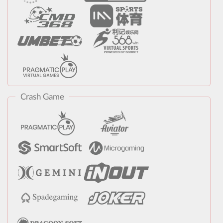
Crash Game