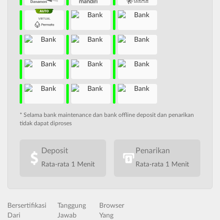
* Selama bank maintenance dan bank offline deposit dan penarikan
tidak dapat diproses
Deposit
Penarikan
Rata-rata 1 Menit
Rata-rata 1 Menit
Bersertifikasi
Tanggung
Browser
Dari
Jawab
Yang