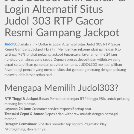
Login Alternatif Situs
Judol 303 RTP Gacor
Resmi Gampang Jackpot
Judol303
adalah link Daftar & Login Alternatif Situs Judol 303 RTP Gacor
Resmi Gampang Jackpot Hari Ini. Memberikan rekomendasi game dan Rtp
tertinggi 98% tingkat peluang jackpot terpercaya. layanan online 24 jam
nonstop dan akses yang cepat. Dengan proses deposit dan withdraw yang
cepat serta pilihan game dari provider ternama, JUDOL303 menjadi pilihan
favorit bagi pemain yang mencari situs slot gampang menang dengan peluang
maxwin lebih besar setiap hari.
Mengapa Memilih Judol303?
RTP Tinggi & Jackpot Besar:
Permainan dengan RTP hingga 98% untuk peluang
menang lebih besar.
Layanan 24 Jam:
Customer service responsif setiap saat.
Transaksi Cepat & Aman:
Deposit dan withdraw mudah dengan berbagai
metode.
Beragam Permainan:
Slot dari provider top seperti Pragmatic Play,
Microgaming, dan lainnya.