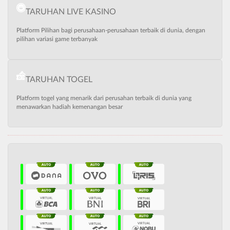
TARUHAN LIVE KASINO
Platform Pilihan bagi perusahaan-perusahaan terbaik di dunia, dengan
pilihan variasi game terbanyak
TARUHAN TOGEL
Platform togel yang menarik dari perusahan terbaik di dunia yang
menawarkan hadiah kemenangan besar