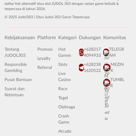
daftar link alternatif situs slot JUDOL 303 dengan varian game terbaik &
terpercaya di tahun 2026.
© 2025 Judol303 | Situs Judol 303 Gacor Terpercaya
Kebijaksanaan
Platform
Kategori
Dukungan
Komunitas
Tentang
Promosi
Hot
+628217
TELEGR
JUDOL303
Games
4094933
AM
Loyalty
Responsible
Slots
+628238
MEZIN
Referral
Gambling
1620522
K
Live
Pusat Bantuan
Casino
TUMBL
R
Syarat dan
Race
Ketentuan
Togel
Olahraga
Crash
Game
Arcade