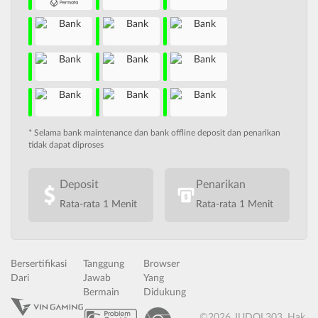
* Selama bank maintenance dan bank offline deposit dan penarikan
tidak dapat diproses
Deposit
Penarikan
Rata-rata 1 Menit
Rata-rata 1 Menit
Bersertifikasi
Tanggung
Browser
Dari
Jawab
Yang
Bermain
Didukung
©2026 JUDOL303. Hak