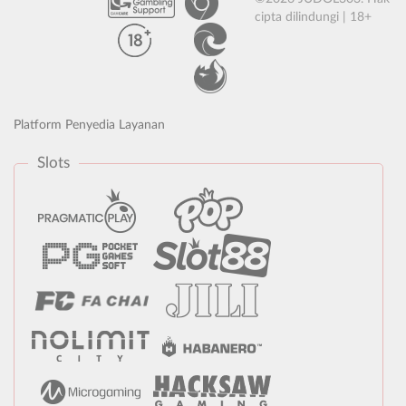
cipta dilindungi | 18+
Platform Penyedia Layanan
Slots