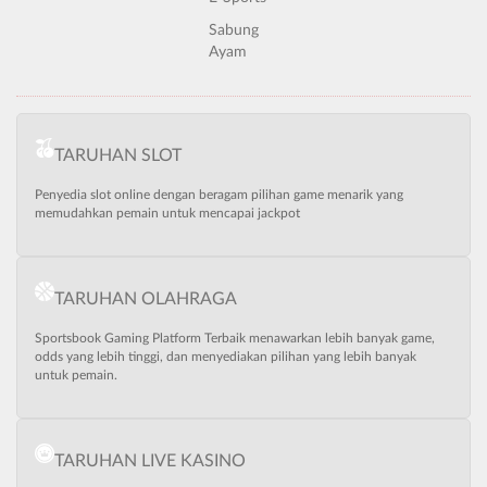
Sabung
Ayam
TARUHAN SLOT
Penyedia slot online dengan beragam pilihan game menarik yang
memudahkan pemain untuk mencapai jackpot
TARUHAN OLAHRAGA
Sportsbook Gaming Platform Terbaik menawarkan lebih banyak game,
odds yang lebih tinggi, dan menyediakan pilihan yang lebih banyak
untuk pemain.
TARUHAN LIVE KASINO